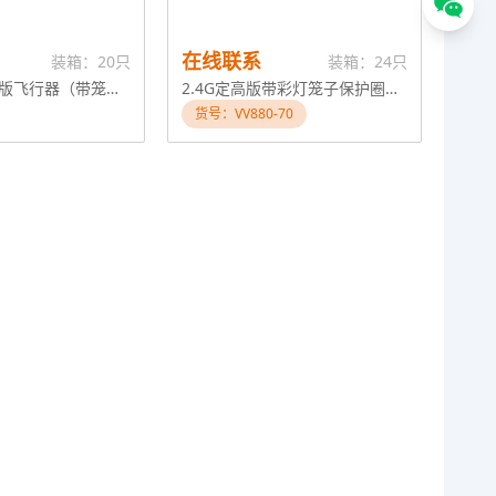
在线联系
装箱：20只
装箱：24只
无刷电机定高版飞行器（带笼子保护）
2.4G定高版带彩灯笼子保护圈飞行器
货号：VV880-70