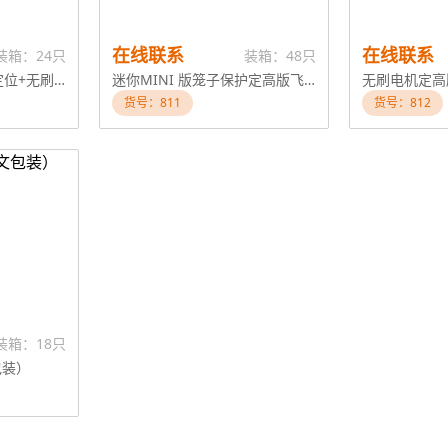
在线联系
在线联系
装箱：24只
装箱：48只
双摄像头+避障+光流定位+无刷电机+舵机电调+定高版飞行器
迷你MINI 版笼子保护定高版飞行器
货号：811
货号：812
装箱：18只
包装）