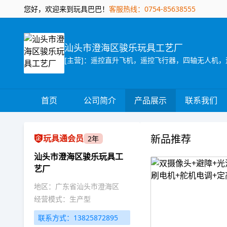
您好，欢迎来到玩具巴巴！
客服热线：0754-85638555
汕头市澄海区骏乐玩具工艺厂
[主营]：遥控直升飞机，遥控飞行器，四轴无人机，
首页
公司简介
产品展示
联系我们
新品推荐
玩具通会员
2年
汕头市澄海区骏乐玩具工
艺厂
地区：广东省汕头市澄海区
经营模式：生产型
联系方式：13825872895