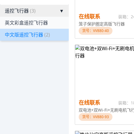
遥控飞行器
(3)
▼
在线联系
装箱：2
英文彩盒遥控飞行器
笼子保护圈定高版飞行器
货号：VV880-40
中文版遥控飞行器
(2)
在线联系
装箱：1
双电池+双Wi-Fi+无刷电机飞
货号：VV880-93