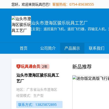
您好，欢迎来到玩具巴巴！
客服热线：0754-85638555
汕头市澄海区骏乐玩具工艺厂
[主营]：遥控直升飞机，遥控飞行器，四轴无人机，
首页
公司简介
产品展示
联系我们
新品推荐
玩具通会员
2年
汕头市澄海区骏乐玩具工
艺厂
地区：广东省汕头市澄海区
经营模式：生产型
联系方式：13825872895