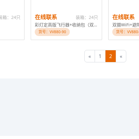
在线联系
在线联系
装箱：24只
装箱：24只
彩灯定高版飞行器+收纳包（双色包装混）
双摄WiFi+
货号：VV880-90
货号：VV880-
«
1
2
«